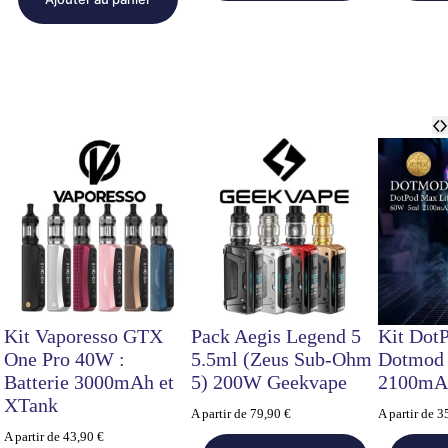
29,99 
24,95 
était :
est :
24,90 €.
21,95 €.
Kit Vaporesso GTX
Pack Aegis Legend 5
Kit Dot
One Pro 40W :
5.5ml (Zeus Sub-Ohm
Dotmod
Batterie 3000mAh et
5) 200W Geekvape
2100mA
XTank
A partir de
79,90
€
A partir de
3
A partir de
43,90
€