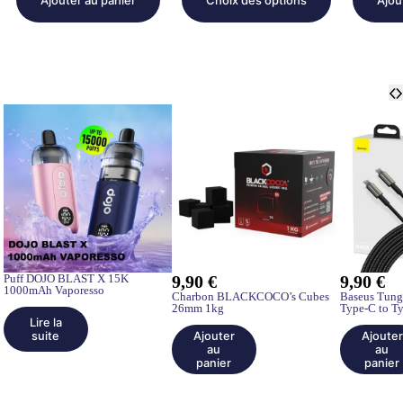
Ajouter au panier
Choix des options
Ajou
Puff DOJO BLAST X 15K
9,90
€
9,90
€
1000mAh Vaporesso
Charbon BLACKCOCO’s Cubes
Baseus Tung
26mm 1kg
Type-C to T
Lire la
suite
Ajouter
Ajouter
au
au
panier
panier