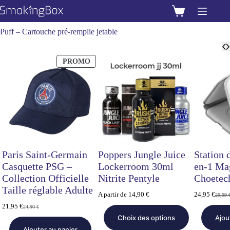
Passer
au
Panier
contenu
d’achat
Puff – Cartouche pré-remplie jetable
PRODUIT
PROMO
EN
PROMOTION
Paris Saint-Germain
Poppers Jungle Juice
Station 
Casquette PSG –
Lockerroom 30ml
en-1 Mag
Collection Officielle
Nitrite Pentyle
Choetec
Taille réglable Adulte
A partir de
14,90
€
24,95
€
29,99
Le
Le
prix
prix
21,95
€
24,90
€
Le
Le
initial
actuel
Choix des options
Ajou
prix
prix
était :
est :
initial
actuel
Ajouter au panier