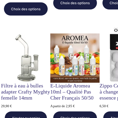
Choix des options
Choi
Choix des options
Filtre à eau à bulles
E-Liquide Aromea
Zippo Co
adapter Crafty Myghty
10ml – Qualité Pas
à change
femelle 14mm
Cher Français 50/50
essence
29,90
€
A partir de
2,95
€
6,50
€