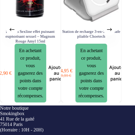
Poppers Sexline effet puissant
Station de recharge 3-en-1 MagSafe
Câble
euphorisant sexuel – Magnum
pliable Choetech
rouge n
Rouge Amyl 15ml
En achetant
En achetant
6,9
ce produit,
ce produit,
vous
vous
Ajouter
Ajouter
24,95
€
au
au
2,90
€
gagnerez des
gagnerez des
Le
Le
29,99
€
panier
panier
points dans
prix
prix
points dans
initial
actuel
votre compte
votre compte
était :
est :
récompenses.
récompenses.
29,99 €.
24,95 €.
Notre boutique
Smokingbox
41 Rue de la gaité
75014 Paris
(Horraire : 10H - 20H)