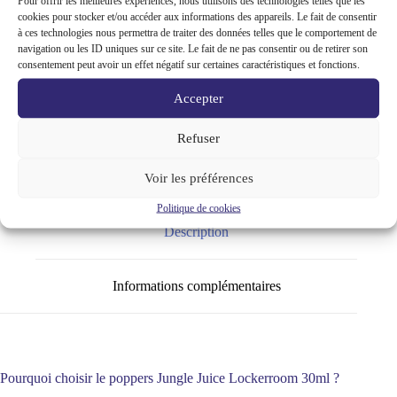
Pour offrir les meilleures expériences, nous utilisons des technologies telles que les
Juice
cookies pour stocker et/ou accéder aux informations des appareils. Le fait de consentir
Lockerroom
Quantité mix
4 - 17
18 - 35
36+
à ces technologies nous permettra de traiter des données telles que le comportement de
30ml
navigation ou les ID uniques sur ce site. Le fait de ne pas consentir ou de retirer son
Nitrite
Prix dégressif
11,80
€
11,18
€
10,56
€
consentement peut avoir un effet négatif sur certaines caractéristiques et fonctions.
Pentyle
Jungle Juice Lockerroom
Accepter
UGS :
NPHP4239340188
Catégories :
Poppers pas cher -
flacon amyle, pentyle et propyle
,
Drugstore
,
Lockerroom
Refuser
Marque :
Jungle Juice Lockerroom
Voir les préférences
Politique de cookies
Description
Informations complémentaires
Pourquoi choisir le poppers Jungle Juice Lockerroom 30ml ?