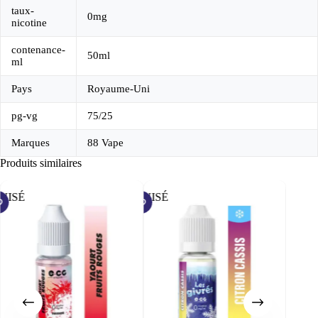
taux-
0mg
nicotine
contenance-
50ml
ml
Pays
Royaume-Uni
pg-vg
75/25
Marques
88 Vape
Produits similaires
UISÉ
ÉPUISÉ
PROMO