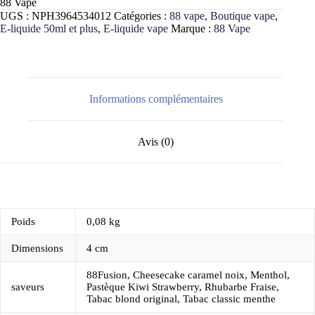
88 Vape
destock
6,50 €
6,29 €
5,94 €
UGS :
NPH3964534012
Catégories :
88 vape
,
Boutique vape
,
à
à
à
E-liquide 50ml et plus
,
E-liquide vape
Marque :
88 Vape
10,69 €
10,34 €
9,77 €
Informations complémentaires
Avis (0)
Poids
0,08 kg
Dimensions
4 cm
88Fusion, Cheesecake caramel noix, Menthol,
saveurs
Pastèque Kiwi Strawberry, Rhubarbe Fraise,
Tabac blond original, Tabac classic menthe