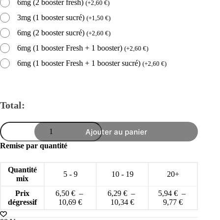
6mg (2 booster fresh)
(
+
2,60
€
)
3mg (1 booster sucré)
(
+
1,50
€
)
6mg (2 booster sucré)
(
+
2,60
€
)
6mg (1 booster Fresh + 1 booster)
(
+
2,60
€
)
6mg (1 booster Fresh + 1 booster sucré)
(
+
2,60
€
)
Total:
quantité
Ajouter au panier
de
88
Remise par quantité
Vape
0mg
50ml
Quantité
5 - 9
10 - 19
20+
eliquide
mix
à
booster
Prix
6,50
€
–
6,29
€
–
5,94
€
–
PG25/VG75
Plage
Plage
Plage
dégressif
10,69
€
10,34
€
9,77
€
Anti-
de
de
de
gaspi
prix :
prix :
prix :