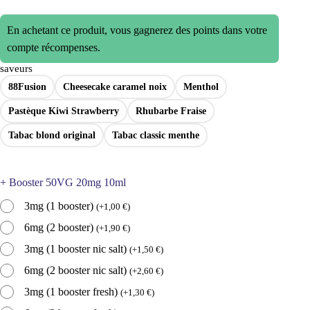
En achetant ce produit, vous gagnerez des points dans votre
compte récompenses.
saveurs
88Fusion
Cheesecake caramel noix
Menthol
Pastèque Kiwi Strawberry
Rhubarbe Fraise
Tabac blond original
Tabac classic menthe
+ Booster 50VG 20mg 10ml
3mg (1 booster)
(
+
1,00
€
)
6mg (2 booster)
(
+
1,90
€
)
3mg (1 booster nic salt)
(
+
1,50
€
)
6mg (2 booster nic salt)
(
+
2,60
€
)
3mg (1 booster fresh)
(
+
1,30
€
)