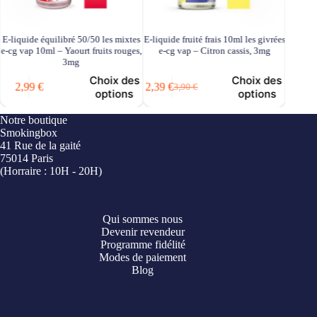
E-liquide équilibré 50/50 les mixtes
E-liquide fruité frais 10ml les givrées
E-liquid
e-cg vap 10ml – Yaourt fruits rouges,
e-cg vap – Citron cassis, 3mg
e-cg v
3mg
Choix des
Choix des
2,99
€
2,39
€
2,39
€
3,90
€
Le
Le
options
options
prix
prix
initial
actuel
i
Notre boutique
était :
est :
é
e
Smokingbox
3,90 €.
2,39 €.
41 Rue de la gaité
75014 Paris
(Horraire : 10H - 20H)
Qui sommes nous
Devenir revendeur
Programme fidélité
Modes de paiement
Blog