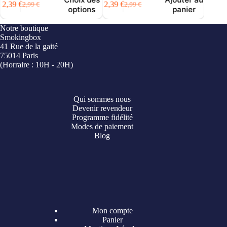
2,39
€
2,39
€
2,39
€
2,99
€
2,99
€
Le
Le
Le
Le
options
panier
prix
prix
prix
prix
initial
actuel
initial
actuel
i
Notre boutique
était :
est :
était :
est :
é
e
Smokingbox
2,99 €.
2,39 €.
2,99 €.
2,39 €.
41 Rue de la gaité
75014 Paris
(Horraire : 10H - 20H)
Qui sommes nous
Devenir revendeur
Programme fidélité
Modes de paiement
Blog
Mon compte
Panier