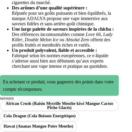
cigarettes du marché.
Des arômes d’une qualité supérieure :
Réputée pour ses goûts puissants et bien équilibrés, la
marque ADALYA propose une vape immersive aux
saveurs fidèles et sans arrière-goût chimique.
Une large palette de saveurs inspirées de la chicha :
Des références incontournables comme
Love 66
,
Lady
Killer
,
Double Melon Ice
ou
Absolut Zero
offrent des
profils fruités et mentholés riches et variés.
Un produit polyvalent, fiable et accessible :
Fabriqué selon les normes européennes, ce e-liquide
s’adresse aussi bien aux débutants qu’aux experts
cherchant une vape intense et pratique au quotidien.
En achetant ce produit, vous gagnerez des points dans votre
compte récompenses.
saveurs
African Crush (Raisin Mytrille Menthe kiwi Mangue Cactus
Pêche Glacés)
Cola Dragon (Cola Boisson Energétique)
Hawai (Ananas Mangue Poire Menthe)