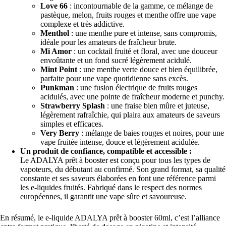
Love 66
: incontournable de la gamme, ce mélange de
pastèque, melon, fruits rouges et menthe offre une vape
complexe et très addictive.
Menthol
: une menthe pure et intense, sans compromis,
idéale pour les amateurs de fraîcheur brute.
Mi Amor
: un cocktail fruité et floral, avec une douceur
envoûtante et un fond sucré légèrement acidulé.
Mint Point
: une menthe verte douce et bien équilibrée,
parfaite pour une vape quotidienne sans excès.
Punkman
: une fusion électrique de fruits rouges
acidulés, avec une pointe de fraîcheur moderne et punchy.
Strawberry Splash
: une fraise bien mûre et juteuse,
légèrement rafraîchie, qui plaira aux amateurs de saveurs
simples et efficaces.
Very Berry
: mélange de baies rouges et noires, pour une
vape fruitée intense, douce et légèrement acidulée.
Un produit de confiance, compatible et accessible :
Le ADALYA prêt à booster est conçu pour tous les types de
vapoteurs, du débutant au confirmé. Son grand format, sa qualité
constante et ses saveurs élaborées en font une référence parmi
les e-liquides fruités. Fabriqué dans le respect des normes
européennes, il garantit une vape sûre et savoureuse.
En résumé, le e-liquide ADALYA prêt à booster 60ml, c’est l’alliance