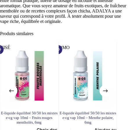
entre format pratique, liberté de dosage en nicotine et intensité
aromatique. Que vous soyez amateur de fruits exotiques, de fraîcheur
mentholée ou de recettes complexes façon chicha, ADALYA a une
saveur qui correspond à votre profil. À tester absolument pour une
vape riche, équilibrée et originale.
Produits similaires
UISÉ
PROMO
PROMO
E-liquide équilibré 50/50 les mixtes
E-liquide équilibré 50/50 les mixtes
E-liqui
e-cg vap 10ml – Fruits rouges
e-cg vap 10ml – Menthe polaire,
e-cg
mentholés, 6mg
6mg
Choix des
Ajouter au