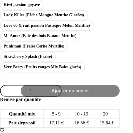
Kiwi passion goyave
Lady Killer (Pêche Mangue Menthe Glacées)
Love 66 (Fruit passion Pastèque Melon Menthe)
Mi Amor (Baie des bois Banane Menthe)
Punkman (Fraise Cerise Myrtille)
Strawberry Splash (Fraise)
Very Berry (Fruits rouges Mix Baies glacés)
quantité
Ajouter au panier
de
ADALYA
Remise par quantité
e-
liquide
0mg
Quantité mix
5 - 9
10 - 19
20+
50ml
vape
Prix dégressif
17,11
€
16,56
€
15,64
€
saveur
orientale