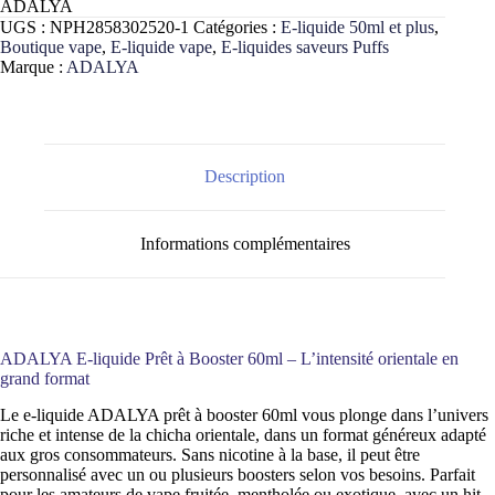
ADALYA
chicha
UGS :
NPH2858302520-1
Catégories :
E-liquide 50ml et plus
,
Boutique vape
,
E-liquide vape
,
E-liquides saveurs Puffs
Marque :
ADALYA
Description
Informations complémentaires
ADALYA E-liquide Prêt à Booster 60ml – L’intensité orientale en
grand format
Le e-liquide ADALYA prêt à booster 60ml vous plonge dans l’univers
riche et intense de la chicha orientale, dans un format généreux adapté
aux gros consommateurs. Sans nicotine à la base, il peut être
personnalisé avec un ou plusieurs boosters selon vos besoins. Parfait
pour les amateurs de vape fruitée, mentholée ou exotique, avec un hit