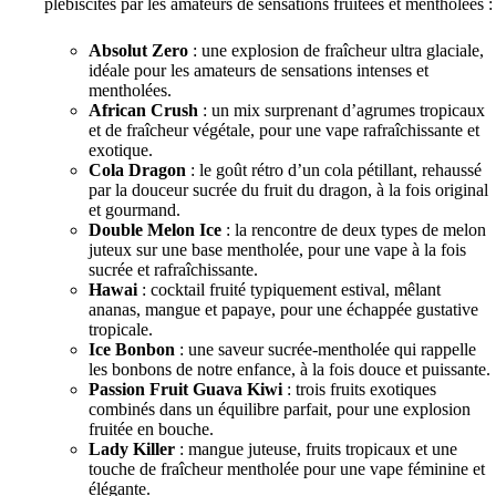
plébiscités par les amateurs de sensations fruitées et mentholées :
Absolut Zero
: une explosion de fraîcheur ultra glaciale,
idéale pour les amateurs de sensations intenses et
mentholées.
African Crush
: un mix surprenant d’agrumes tropicaux
et de fraîcheur végétale, pour une vape rafraîchissante et
exotique.
Cola Dragon
: le goût rétro d’un cola pétillant, rehaussé
par la douceur sucrée du fruit du dragon, à la fois original
et gourmand.
Double Melon Ice
: la rencontre de deux types de melon
juteux sur une base mentholée, pour une vape à la fois
sucrée et rafraîchissante.
Hawai
: cocktail fruité typiquement estival, mêlant
ananas, mangue et papaye, pour une échappée gustative
tropicale.
Ice Bonbon
: une saveur sucrée-mentholée qui rappelle
les bonbons de notre enfance, à la fois douce et puissante.
Passion Fruit Guava Kiwi
: trois fruits exotiques
combinés dans un équilibre parfait, pour une explosion
fruitée en bouche.
Lady Killer
: mangue juteuse, fruits tropicaux et une
touche de fraîcheur mentholée pour une vape féminine et
élégante.