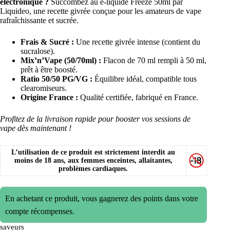
électronique ?
Succombez au e-liquide Freeze 50ml par
Liquideo, une recette givrée conçue pour les amateurs de vape
rafraîchissante et sucrée.
Frais & Sucré :
Une recette givrée intense (contient du
sucralose).
Mix’n’Vape (50/70ml) :
Flacon de 70 ml rempli à 50 ml,
prêt à être boosté.
Ratio 50/50 PG/VG :
Équilibre idéal, compatible tous
clearomiseurs.
Origine France :
Qualité certifiée, fabriqué en France.
Profitez de la livraison rapide pour booster vos sessions de
vape dès maintenant !
L’utilisation de ce produit est strictement interdit au
moins de 18 ans, aux femmes enceintes, allaitantes,
problèmes cardiaques.
En achetant ce produit, vous gagnerez des points dans votre
compte récompenses.
saveurs