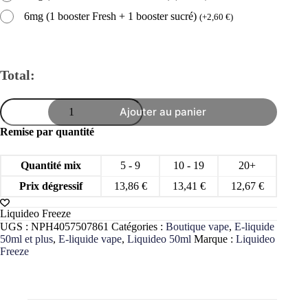
6mg (1 booster Fresh + 1 booster sucré)
(
+
2,60
€
)
Total:
quantité
Ajouter au panier
de
E-
Remise par quantité
Liquide
Freeze
0mg
Quantité mix
5 - 9
10 - 19
20+
50ml
Liquideo
Prix dégressif
13,86
€
13,41
€
12,67
€
-
Fruité
Liquideo Freeze
Frais
UGS :
NPH4057507861
Catégories :
Boutique vape
,
E-liquide
Mix’n’Vape
50ml et plus
,
E-liquide vape
,
Liquideo 50ml
Marque :
Liquideo
Freeze