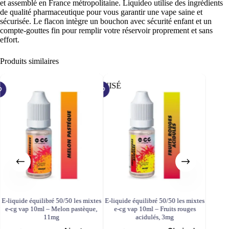
et assemblé en France métropolitaine. Liquideo utilise des ingrédients
de qualité pharmaceutique pour vous garantir une vape saine et
sécurisée. Le flacon intègre un bouchon avec sécurité enfant et un
compte-gouttes fin pour remplir votre réservoir proprement et sans
effort.
Produits similaires
ÉPUISÉ
ÉPUISÉ
E-liquide équilibré 50/50 les mixtes
E-liquide équilibré 50/50 les mixtes
E-liqui
e-cg vap 10ml – Melon pastèque,
e-cg vap 10ml – Fruits rouges
e-cg vap
11mg
acidulés, 3mg