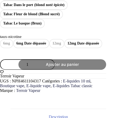
Tabac Dans le port (blond noté épicée)
Tabac Fleur de blond (Blond sucré)
Tabac Le basque (Brun)
taux-nicotine
6mg
6mg Date dépassée
12mg
12mg Date dépassée
quantité
Ajouter au panier
de
E-
liquide
Terroir Vapeur
macérat
UGS :
NPH4611104317
Catégories :
E-liquides 10 ml
,
de
Boutique vape
,
E-liquide vape
,
E-liquides Tabac classic
tabac
Marque :
Terroir Vapeur
brut
10ml
Terroir
vapeur
Description