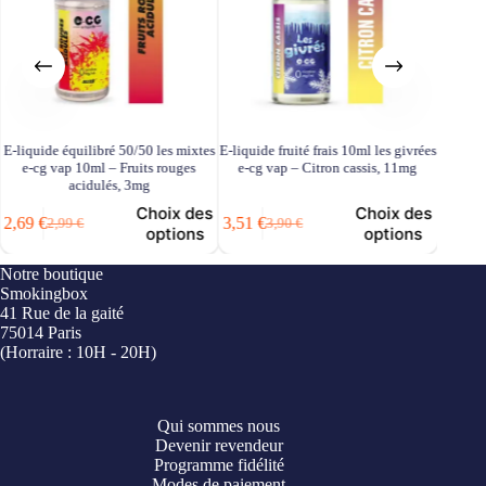
 les mixtes
E-liquide fruité frais 10ml les givrées
E-liquide équilibré 50/50 les mix
s rouges
e-cg vap – Citron cassis, 11mg
e-cg vap 10ml – Pastèque goyav
6mg
hoix des
Choix des
Ajouter
3,51
€
2,69
€
3,90
€
2,99
€
Le
Le
Le
Le
options
options
panie
prix
prix
prix
prix
initial
actuel
initial
actuel
Notre boutique
était :
est :
était :
est :
Smokingbox
3,90 €.
3,51 €.
2,99 €.
2,69 €.
41 Rue de la gaité
75014 Paris
(Horraire : 10H - 20H)
Qui sommes nous
Devenir revendeur
Programme fidélité
Modes de paiement