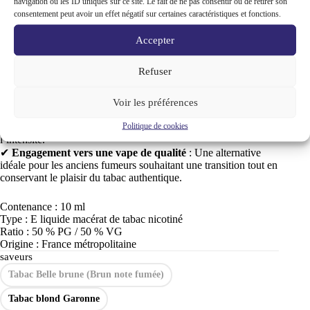
reconstitués,
Terroir et Vapeur
utilise une macération lente du
navigation ou les ID uniques sur ce site. Le fait de ne pas consentir ou de retirer son
tabac pour préserver toute la complexité et la richesse des
consentement peut avoir un effet négatif sur certaines caractéristiques et fonctions.
saveurs.
✔
Saveurs naturelles et authentiques
: Disponible en
Accepter
plusieurs profils (blond doux, corsé, menthol), il reproduit les
caractéristiques des tabacs traditionnels.
Refuser
✔
Origine et traçabilité garanties
: Fabriqué avec des feuilles
soigneusement sélectionnées, assurant une qualité constante et
un arôme fidèle.
Voir les préférences
✔
Un produit dédié aux puristes
: Conçu pour les vapoteurs
Politique de cookies
recherchant un goût brut et naturel, sans compromis sur
l’intensité.
✔
Engagement vers une vape de qualité
: Une alternative
idéale pour les anciens fumeurs souhaitant une transition tout en
conservant le plaisir du tabac authentique.
Contenance :
10 ml
Type :
E liquide macérat de tabac nicotiné
Ratio :
50 % PG / 50 % VG
Origine :
France métropolitaine
saveurs
Tabac Belle brune (Brun note fumée)
Tabac blond Garonne