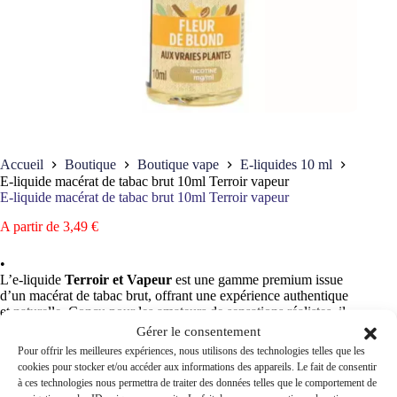
Accueil
Boutique
Boutique vape
E-liquides 10 ml
E-liquide macérat de tabac brut 10ml Terroir vapeur
E-liquide macérat de tabac brut 10ml Terroir vapeur
A partir de
3,49
€
•
L’e-liquide
Terroir et Vapeur
est une gamme premium issue
d’un macérat de tabac brut, offrant une expérience authentique
et naturelle. Conçu pour les amateurs de sensations réalistes, il
restitue fidèlement les arômes du tabac grâce à un procédé
Gérer le consentement
artisanal d’extraction.
Pour offrir les meilleures expériences, nous utilisons des technologies telles que les
cookies pour stocker et/ou accéder aux informations des appareils. Le fait de consentir
✔
Extraction par macération
: Contrairement aux arômes
à ces technologies nous permettra de traiter des données telles que le comportement de