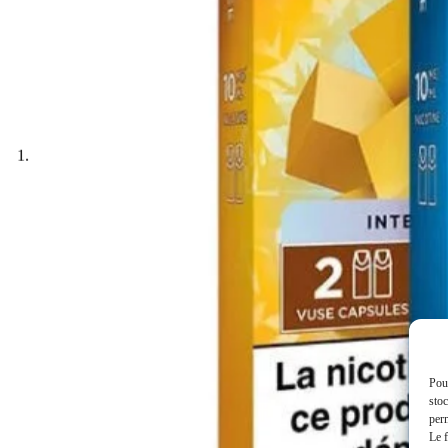
Pour
stoc
perm
Le f