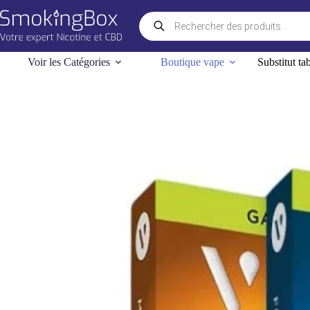
Passer
Recherche
au
de
contenu
produits
Voir les Catégories
Boutique vape
Substitut ta