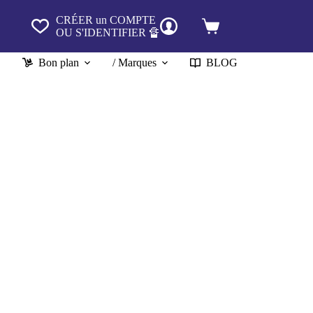
CRÉER un COMPTE
Panier
OU S'IDENTIFIER 🔏
d’achat
Bon plan
/ Marques
BLOG